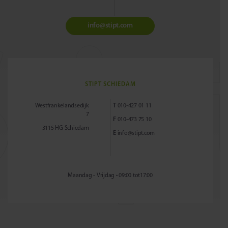
info@stipt.com
STIPT SCHIEDAM
Westfrankelandsedijk
T
010-427 01 11
7
F
010-473 75 10
3115 HG Schiedam
E
info@stipt.com
Maandag - Vrijdag • 09:00 tot17:00