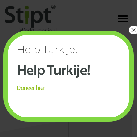
×
010-427 01 11
info@stipt.com
Westfrankelandsedijk 7
Help Turkije!
3115 HG Schiedam
Nothing Found
Help Turkije!
It seems we can’t find what you’re looking for. Perhaps searching can help.
Zoeken
naar:
Doneer hier