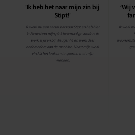
'Ik heb het naar mijn zin bij
‘Wij 
Stipt!'
fam
Ik werk nu een aantal jaar voor Stipt en heb hier
Ik werk me
in Nederland mijn plek helemaal gevonden. Ik
werk al jaren bij Vreugenhil en werk daar
woonomstan
onderandere aan de machine. Naast mijn werk
gra
vind ik het leuk om te sporten met mijn
vrienden.