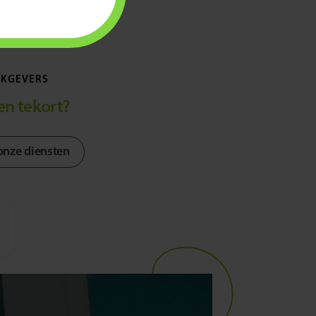
eel
KGEVERS
n tekort?
onze diensten