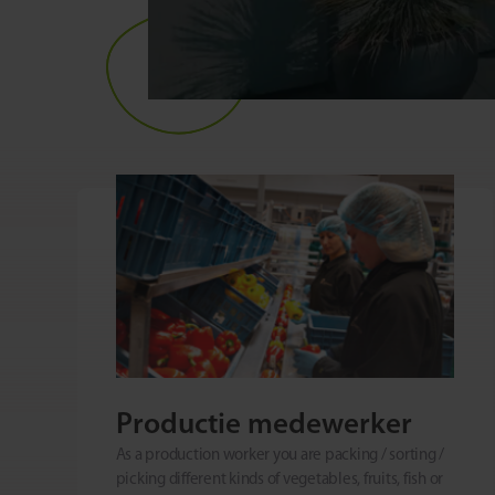
Productie medewerker
As a production worker you are packing / sorting /
picking different kinds of vegetables, fruits, fish or