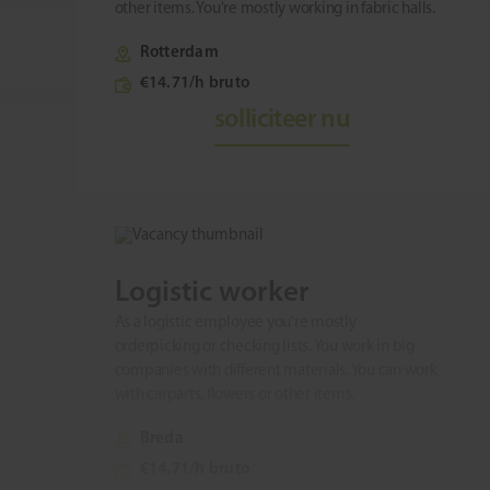
other items. You're mostly working in fabric halls.
Rotterdam
€14.71/h bruto
solliciteer nu
Logistic worker
As a logistic employee you're mostly
orderpicking or checking lists. You work in big
companies with different materials. You can work
with carparts, flowers or other items.
Breda
€14.71/h bruto