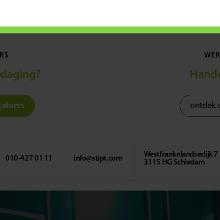
n productieperson
RS
WER
tdaging?
Hande
catures
ontdek 
Westfrankelandsedijk 7
info@stipt.com
010-427 01 11
3115 HG Schiedam