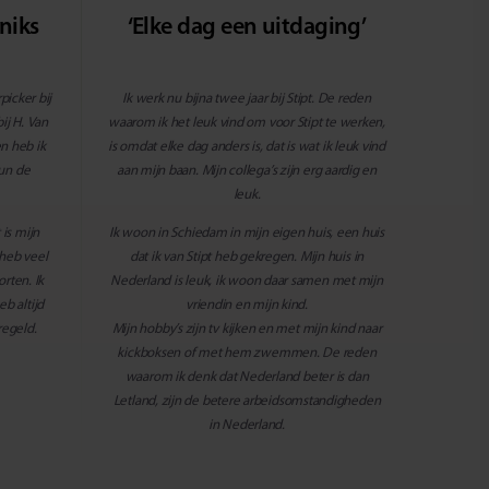
niks
‘Elke dag een uitdaging’
picker bij
Ik werk nu bijna twee jaar bij Stipt. De reden
ij H. Van
waarom ik het leuk vind om voor Stipt te werken,
en heb ik
is omdat elke dag anders is, dat is wat ik leuk vind
eun de
aan mijn baan. Mijn collega’s zijn erg aardig en
leuk.
is mijn
Ik woon in Schiedam in mijn eigen huis, een huis
 heb veel
dat ik van Stipt heb gekregen. Mijn huis in
rten. Ik
Nederland is leuk, ik woon daar samen met mijn
b altijd
vriendin en mijn kind.
regeld.
Mijn hobby’s zijn tv kijken en met mijn kind naar
kickboksen of met hem zwemmen. De reden
waarom ik denk dat Nederland beter is dan
Letland, zijn de betere arbeidsomstandigheden
in Nederland.