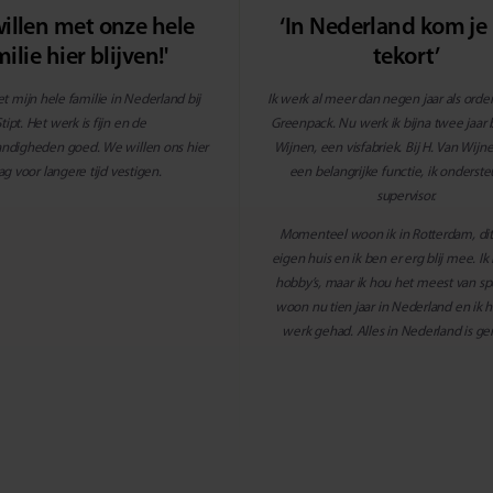
willen met onze hele
‘In Nederland kom je 
ilie hier blijven!'
tekort’
t mijn hele familie in Nederland bij
Ik werk al meer dan negen jaar als order
Stipt. Het werk is fijn en de
Greenpack. Nu werk ik bijna twee jaar b
digheden goed. We willen ons hier
Wijnen, een visfabriek. Bij H. Van Wijn
ag voor langere tijd vestigen.
een belangrijke functie, ik onderst
supervisor.
Momenteel woon ik in Rotterdam, dit 
eigen huis en ik ben er erg blij mee. Ik
hobby’s, maar ik hou het meest van spo
woon nu tien jaar in Nederland en ik he
werk gehad. Alles in Nederland is ge