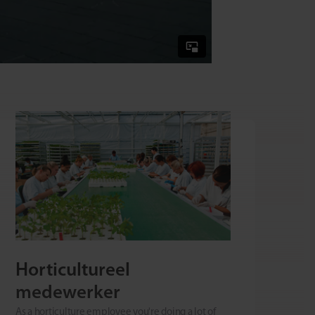
Horticultureel
medewerker
As a horticulture employee you're doing a lot of