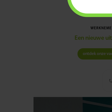
va
WERKNEME
Een nieuwe ui
ontdek onze va