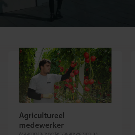
Agricultureel
medewerker
As a agriculture worker you are working in a