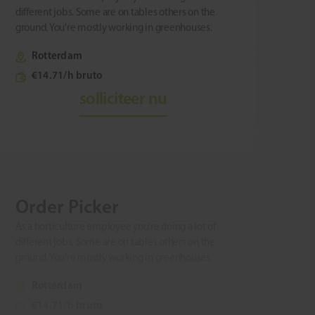
different jobs. Some are on tables others on the
ground. You're mostly working in greenhouses.
Rotterdam
€14.71/h bruto
solliciteer nu
Order Picker
As a horticulture employee you're doing a lot of
different jobs. Some are on tables others on the
ground. You're mostly working in greenhouses.
Rotterdam
€14.71/h bruto