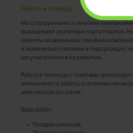
Работа в теплице
Мы сотрудничаем со многими компаниями
выращивают различные сорта томатов. Н
клиенты из маленьких семейных компани
и знаменитые компании в Нидерландах, че
как участвовали в их развитии.
Работа в теплицах с томатами происходит в
интенсивность работы и полномочия могут
зависимости от сезона.
Виды работ:
Посадка саженцев;