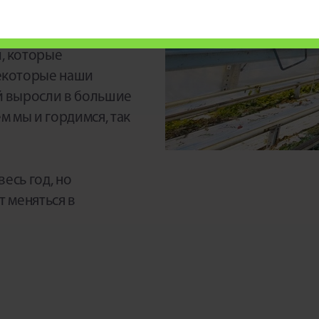
, которые
екоторые наши
й выросли в большие
м мы и гордимся, так
есь год, но
 меняться в