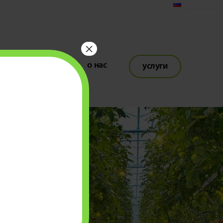
×
вакансии
о нас
услуги
eren
aannemen