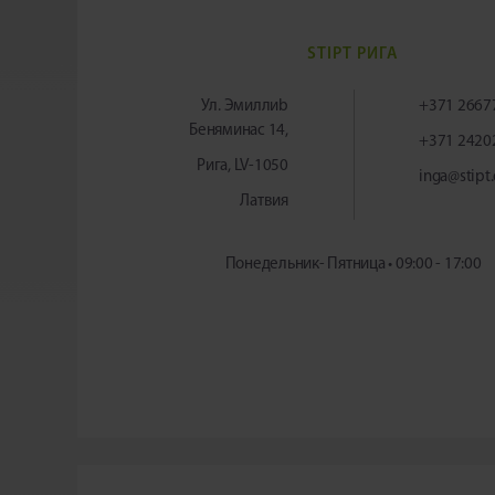
STIPT РИГА
Ул. Эмиллиb
+371 2667
Беняминас 14,
+371 2420
Рига, LV-1050
inga@stipt
Латвия
Понедельник- Пятница • 09:00 - 17:00